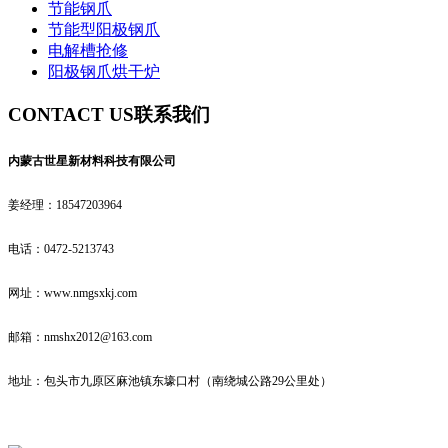
节能钢爪
节能型阳极钢爪
电解槽抢修
阳极钢爪烘干炉
CONTACT US
联系我们
内蒙古世星新材料科技有限公司
姜经理：18547203964
电话：0472-5213743
网址：www.nmgsxkj.com
邮箱：nmshx2012@163.com
地址：包头市九原区麻池镇东壕口村（南绕城公路29公里处）