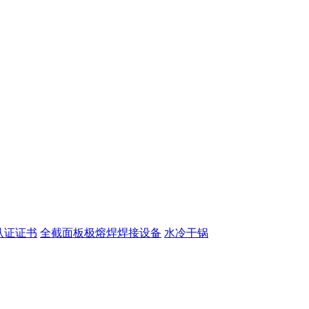
认证证书
全截面板极熔焊焊接设备
水冷干锅