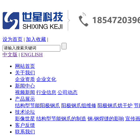
设为首页
|
加入收藏
|
中文版
|
ENGLISH
网站首页
关于我们
企业资质
企业文化
新闻中心
视频新闻
行业信息
公司动态
产品展示
结构型节能阳极钢爪
阳极钢爪组维修
阳极钢爪烘干炉
节
技术论坛
影像世星
结构型节能钢爪的制造
钢-钢焊缝的影响
宣传
客户反馈
联系我们