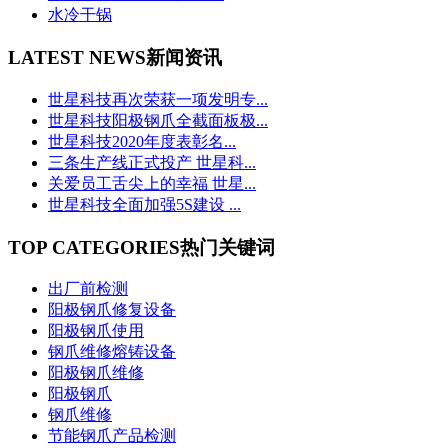
水冷干锅
LATEST NEWS
新闻资讯
世星科技再次荣获一项发明专...
世星科技阳极钢爪全截面板极...
世星科技2020年度表彰名...
三条生产线正式投产 世星科...
关爱员工舌尖上的幸福 世星...
世星科技全面加强5S建设 ...
TOP CATEGORIES
热门关键词
出厂前检测
阳极钢爪修复设备
阳极钢爪使用
钢爪维修熔铸设备
阳极钢爪维修
阳极钢爪
钢爪维修
节能钢爪产品检测