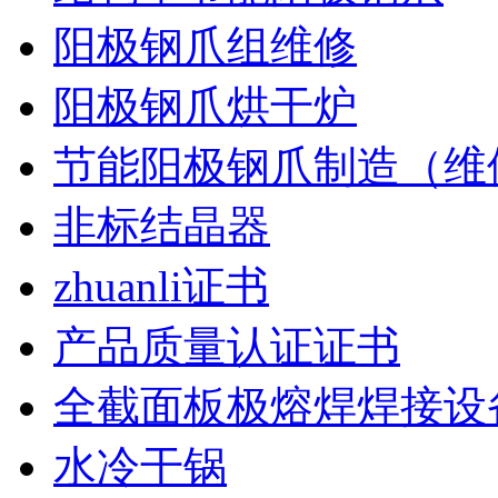
阳极钢爪组维修
阳极钢爪烘干炉
节能阳极钢爪制造（维
非标结晶器
zhuanli证书
产品质量认证证书
全截面板极熔焊焊接设
水冷干锅