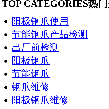
TOP CATEGORIES
热门
阳极钢爪使用
节能钢爪产品检测
出厂前检测
阳极钢爪
节能钢爪
钢爪维修
阳极钢爪维修