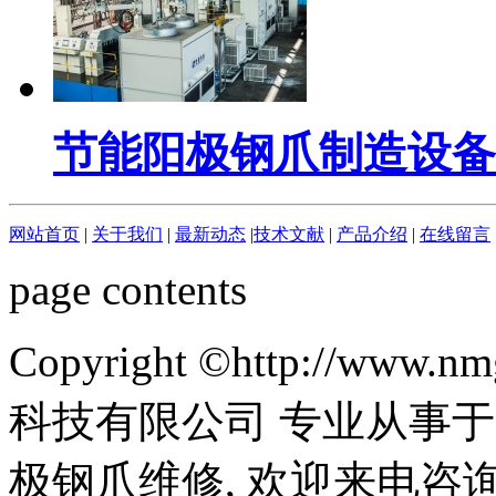
节能阳极钢爪制造设备
网站首页
|
关于我们
|
最新动态
|
技术文献
|
产品介绍
|
在线留言
page contents
Copyright ©http://ww
科技有限公司 专业从事于
极钢爪维修, 欢迎来电咨