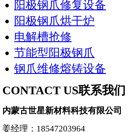
阳极钢爪修复设备
阳极钢爪烘干炉
电解槽抢修
节能型阳极钢爪
钢爪维修熔铸设备
CONTACT US
联系我们
内蒙古世星新材料科技有限公司
姜经理：18547203964