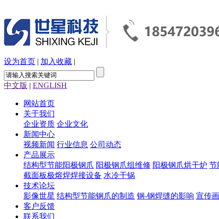
设为首页
|
加入收藏
|
中文版
|
ENGLISH
网站首页
关于我们
企业资质
企业文化
新闻中心
视频新闻
行业信息
公司动态
产品展示
结构型节能阳极钢爪
阳极钢爪组维修
阳极钢爪烘干炉
节
截面板极熔焊焊接设备
水冷干锅
技术论坛
影像世星
结构型节能钢爪的制造
钢-钢焊缝的影响
宣传
客户反馈
联系我们