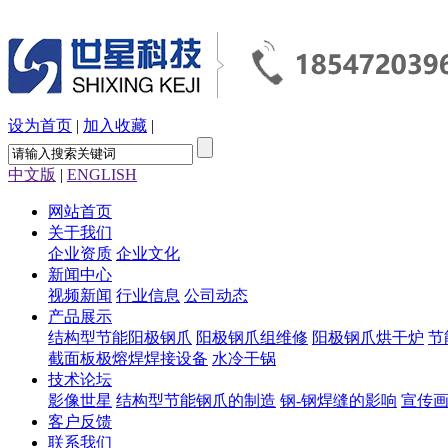
设为首页
|
加入收藏
|
中文版
|
ENGLISH
网站首页
关于我们
企业资质
企业文化
新闻中心
视频新闻
行业信息
公司动态
产品展示
结构型节能阳极钢爪
阳极钢爪组维修
阳极钢爪烘干炉
节
截面板极熔焊焊接设备
水冷干锅
技术论坛
影像世星
结构型节能钢爪的制造
钢-钢焊缝的影响
宣传
客户反馈
联系我们