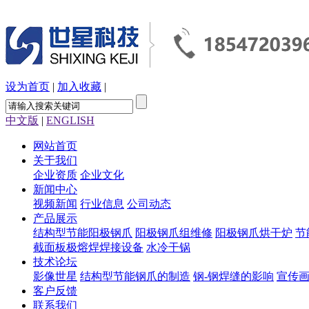
设为首页
|
加入收藏
|
中文版
|
ENGLISH
网站首页
关于我们
企业资质
企业文化
新闻中心
视频新闻
行业信息
公司动态
产品展示
结构型节能阳极钢爪
阳极钢爪组维修
阳极钢爪烘干炉
节
截面板极熔焊焊接设备
水冷干锅
技术论坛
影像世星
结构型节能钢爪的制造
钢-钢焊缝的影响
宣传
客户反馈
联系我们