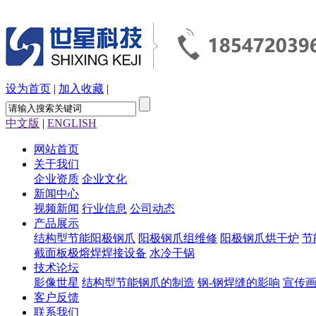
设为首页
|
加入收藏
|
中文版
|
ENGLISH
网站首页
关于我们
企业资质
企业文化
新闻中心
视频新闻
行业信息
公司动态
产品展示
结构型节能阳极钢爪
阳极钢爪组维修
阳极钢爪烘干炉
节
截面板极熔焊焊接设备
水冷干锅
技术论坛
影像世星
结构型节能钢爪的制造
钢-钢焊缝的影响
宣传
客户反馈
联系我们